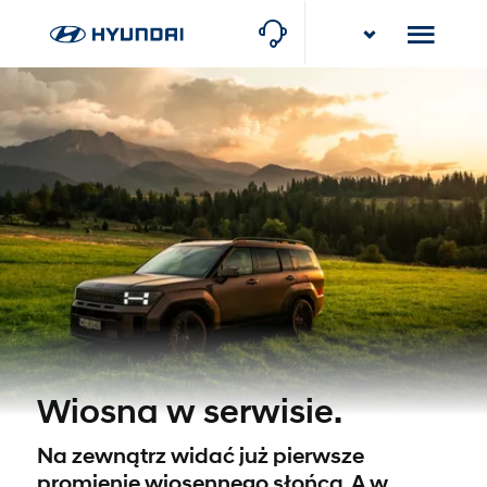
Karlik
Poznań, ul. Torowa 10
Wiosna w serwisie.
1
Na zewnątrz widać już pierwsze
promienie wiosennego słońca. A w