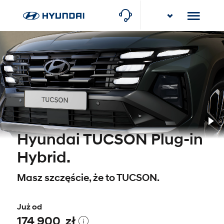
Karlik
Poznań, ul. Torowa 10
Pl
Hyundai TUCSON Plug-in
Hybrid.
Masz szczęście, że to TUCSON.
Już od
174 900 zł