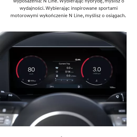
wyposażenia: N Line. Wybierając hybrydę, myślisz o
wydajności. Wybierając inspirowane sportami
motorowymi wykończenie N Line, myślisz o osiągach.