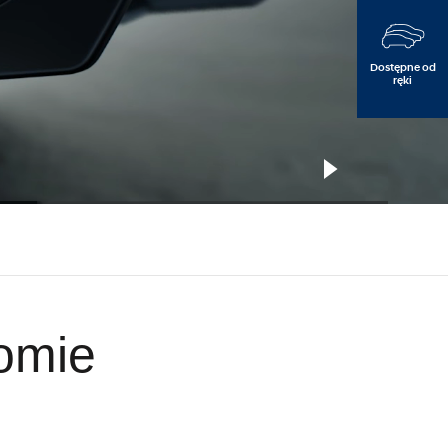
Dostępne od
ręki
e
omie