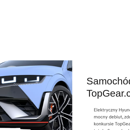
Samochód
TopGear.
Elektryczny Hyun
mocny debiut, z
konkursie TopGea