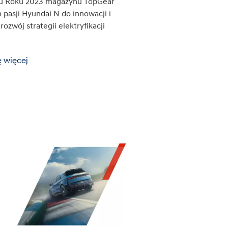
u Roku 2023 magazynu TopGear
pasji Hyundai N do innowacji i
ozwój strategii elektryfikacji
 więcej