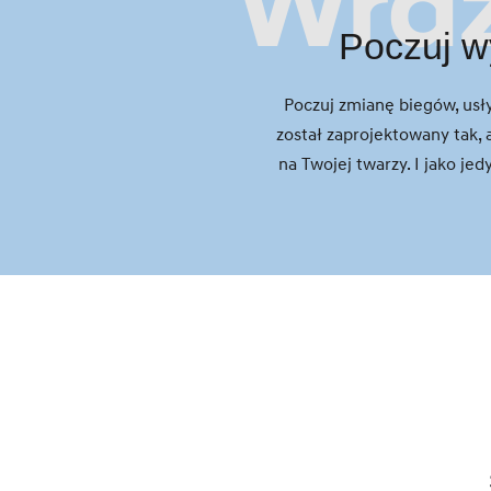
Wraż
Poczuj w
Poczuj zmianę biegów, usły
został zaprojektowany tak
na Twojej twarzy. I jako j