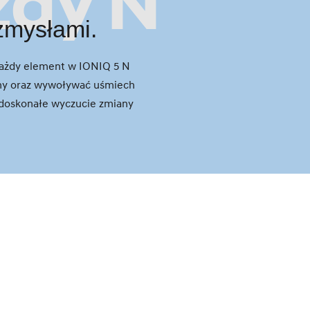
zdy N
zmysłami.
. Każdy element w IONIQ 5 N
iny oraz wywoływać uśmiech
a doskonałe wyczucie zmiany