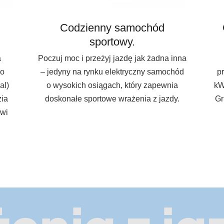
Codzienny samochód
sportowy.
a
Poczuj moc i przeżyj jazdę jak żadna inna
go
– jedyny na rynku elektryczny samochód
p
al)
o wysokich osiągach, który zapewnia
kW
zia
doskonałe sportowe wrażenia z jazdy.
Gr
owi