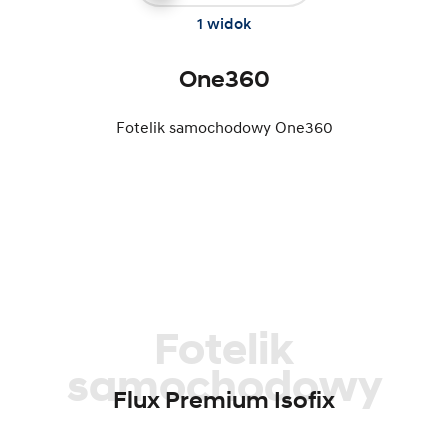
1 widok
One360
Fotelik samochodowy One360
Fotelik
samochodowy
Flux Premium Isofix