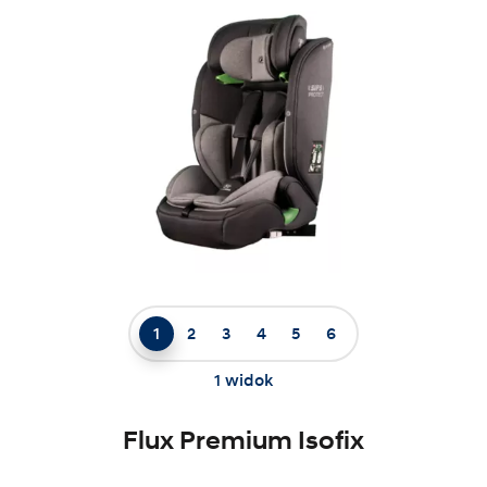
1
2
3
4
5
6
1 widok
Flux Premium Isofix