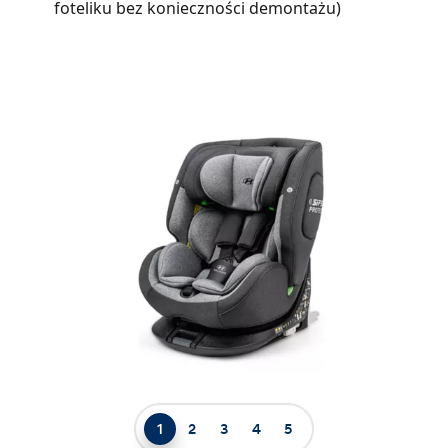
foteliku bez konieczności demontażu)
1
2
3
4
5