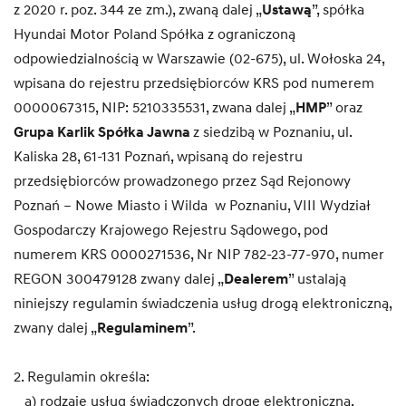
z 2020 r. poz. 344 ze zm.), zwaną dalej „
Ustawą
”, spółka
Hyundai Motor Poland Spółka z ograniczoną
odpowiedzialnością w Warszawie (02-675), ul. Wołoska 24,
wpisana do rejestru przedsiębiorców KRS pod numerem
0000067315, NIP: 5210335531, zwana dalej „
HMP
” oraz
Grupa Karlik Spółka Jawna
z siedzibą w Poznaniu, ul.
Kaliska 28, 61-131 Poznań,
wpisaną do rejestru
przedsiębiorców prowadzonego przez Sąd Rejonowy
Poznań – Nowe Miasto i Wilda w Poznaniu, VIII Wydział
Gospodarczy Krajowego Rejestru Sądowego, pod
numerem KRS 0000271536, Nr NIP 782-23-77-970, numer
REGON 300479128 zwany dalej „
Dealerem
” ustalają
niniejszy regulamin świadczenia usług drogą elektroniczną,
zwany dalej „
Regulaminem
”.
2. Regulamin określa:
a) rodzaje usług świadczonych drogę elektroniczną,