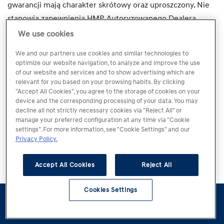
gwarancji mają charakter skrótowy oraz uproszczony. Nie
stanowią zapewnienia HMP, Autoryzowanego Dealera
Hyundai ani Autoryzowanej Stacji Obsługi, iż umowa
We use cookies
sprzedaży lub inna umowa zostanie albo może zostać
We and our partners use cookies and similar technologies to
zawarta na podanych w Serwisie warunkach.
optimize our website navigation, to analyze and improve the use
of our website and services and to show advertising which are
relevant for you based on your browsing habits. By clicking
4. Szczegółowe warunki umowy sprzedaży lub innej
"Accept All Cookies", you agree to the storage of cookies on your
umowy, a także warunki ubezpieczenia lub usług
device and the corresponding processing of your data. You may
decline all not strictly necessary cookies via "Reject All" or
finansowych każdorazowo należy ustalić z Dealerem.
manage your preferred configuration at any time via "Cookie
settings". For more information, see "Cookie Settings" and our
5. Treści Serwisu, w tym Usług Informacyjnych nie
Privacy Policy.
stanowią oświadczenia gwarancyjnego, ani nie określają
Accept All Cookies
Reject All
obowiązków gwaranta i uprawnień kupującego. Zasady i
warunki gwarancji na samochody oraz inne towary
Cookies Settings
sprzedawane przez Dealera określone zostaną w
odrębnym dokumencie wydawanym przy sprzedaży.
Konfigurator
Jazda
Kontakt
Dostępne od
testowa
ręki