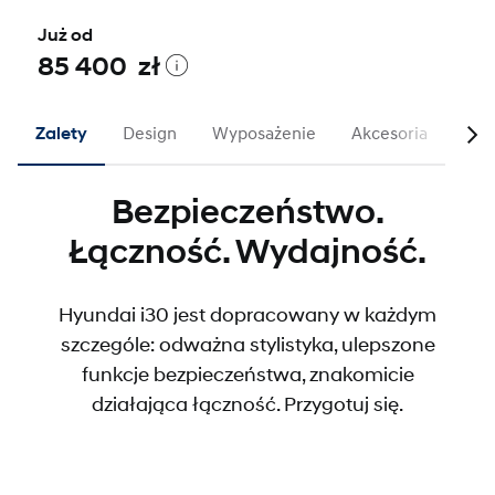
Już od
85 400 zł
Zalety
Design
Wyposażenie
Akcesoria
N L
Bezpieczeństwo.
Łączność. Wydajność.
Hyundai i30 jest dopracowany w każdym
szczególe: odważna stylistyka, ulepszone
funkcje bezpieczeństwa, znakomicie
działająca łączność. Przygotuj się.