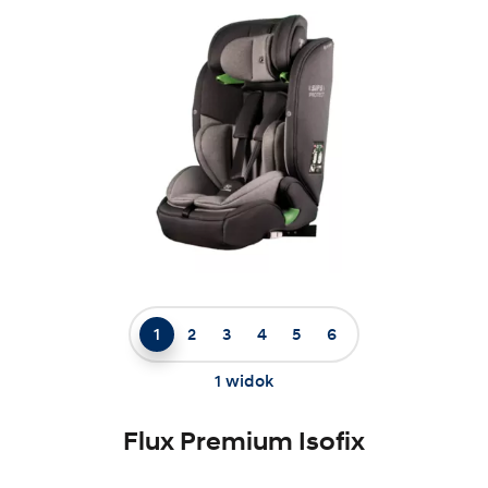
1
2
3
4
5
6
1 widok
Flux Premium Isofix