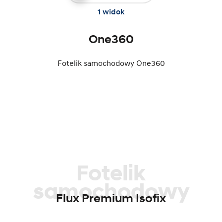
1 widok
One360
Fotelik samochodowy One360
Fotelik
samochodowy
Flux Premium Isofix