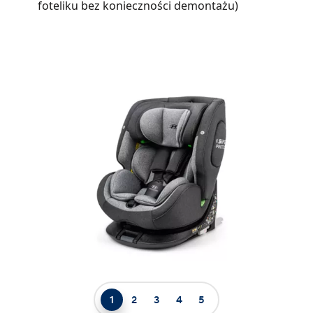
foteliku bez konieczności demontażu)
1
2
3
4
5