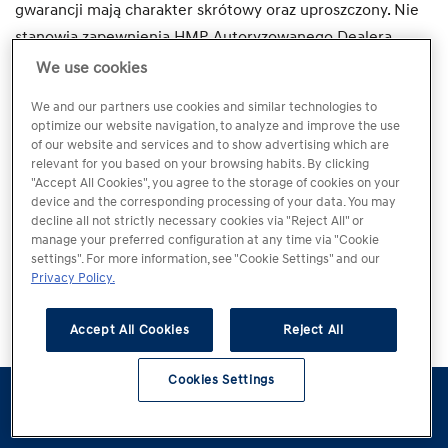
gwarancji mają charakter skrótowy oraz uproszczony. Nie
stanowią zapewnienia HMP, Autoryzowanego Dealera
Hyundai ani Autoryzowanej Stacji Obsługi, iż umowa
We use cookies
sprzedaży lub inna umowa zostanie albo może zostać
We and our partners use cookies and similar technologies to
zawarta na podanych w Serwisie warunkach.
optimize our website navigation, to analyze and improve the use
of our website and services and to show advertising which are
relevant for you based on your browsing habits. By clicking
4. Szczegółowe warunki umowy sprzedaży lub innej
"Accept All Cookies", you agree to the storage of cookies on your
umowy, a także warunki ubezpieczenia lub usług
device and the corresponding processing of your data. You may
decline all not strictly necessary cookies via "Reject All" or
finansowych każdorazowo należy ustalić z Dealerem.
manage your preferred configuration at any time via "Cookie
settings". For more information, see "Cookie Settings" and our
5. Treści Serwisu, w tym Usług Informacyjnych nie
Privacy Policy.
stanowią oświadczenia gwarancyjnego, ani nie określają
Accept All Cookies
Reject All
obowiązków gwaranta i uprawnień kupującego. Zasady i
warunki gwarancji na samochody oraz inne towary
Cookies Settings
sprzedawane przez Dealera określone zostaną w
odrębnym dokumencie wydawanym przy sprzedaży.
Konfigurator
Jazda
Kontakt
Dostępne od
testowa
ręki