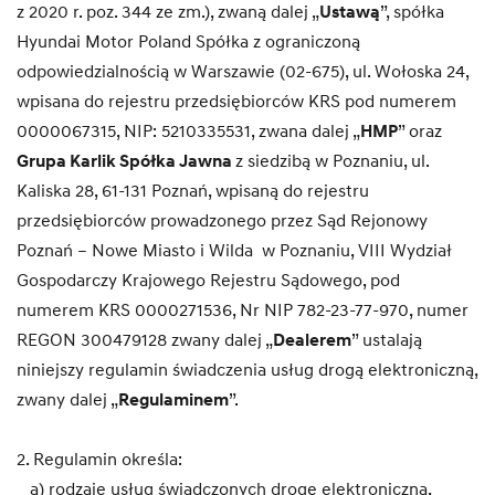
z 2020 r. poz. 344 ze zm.), zwaną dalej „
Ustawą
”, spółka
Hyundai Motor Poland Spółka z ograniczoną
odpowiedzialnością w Warszawie (02-675), ul. Wołoska 24,
wpisana do rejestru przedsiębiorców KRS pod numerem
0000067315, NIP: 5210335531, zwana dalej „
HMP
” oraz
Grupa Karlik Spółka Jawna
z siedzibą w Poznaniu, ul.
Kaliska 28, 61-131 Poznań,
wpisaną do rejestru
przedsiębiorców prowadzonego przez Sąd Rejonowy
Poznań – Nowe Miasto i Wilda w Poznaniu, VIII Wydział
Gospodarczy Krajowego Rejestru Sądowego, pod
numerem KRS 0000271536, Nr NIP 782-23-77-970, numer
REGON 300479128 zwany dalej „
Dealerem
” ustalają
niniejszy regulamin świadczenia usług drogą elektroniczną,
zwany dalej „
Regulaminem
”.
2. Regulamin określa:
a) rodzaje usług świadczonych drogę elektroniczną,