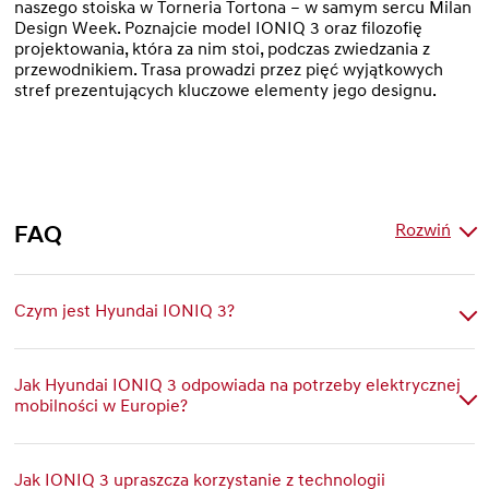
naszego stoiska w Torneria Tortona – w samym sercu Milan
Design Week. Poznajcie model IONIQ 3 oraz filozofię
projektowania, która za nim stoi, podczas zwiedzania z
przewodnikiem. Trasa prowadzi przez pięć wyjątkowych
stref prezentujących kluczowe elementy jego designu.
Rozwiń
FAQ
Czym jest Hyundai IONIQ 3?
Całkowicie nowy Hyundai IONIQ 3 to kompaktowy pojazd
elektryczny, który łączy odważny design z przestronnym,
Jak Hyundai IONIQ 3 odpowiada na potrzeby elektrycznej
komfortowym wnętrzem oraz łatwą w obsłudze technologią.
mobilności w Europie?
IONIQ 3 został zaprojektowany w Europie i jest produkowany w
zakładzie Hyundai Motor Türkiye w İzmicie, co podkreśla
Jak IONIQ 3 upraszcza korzystanie z technologii
zaangażowanie Hyundai Motor Europe w lokalny rozwój i produkcję.