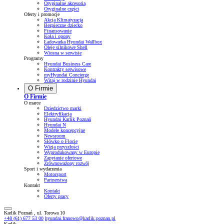
Oryginalne akcesoria
Oryginalne części
Oferty i promocje
Akcja Klimatyzacja
Bezpieczne dziecko
Finansowanie
Koła i opony
Ładowarka Hyundai Wallbox
Oleje silnikowe Shell
Wiosna w serwisie
Programy
Hyundai Business Care
Kontrakty serwisowe
myHyundai Concierge
Witaj w rodzinie Hyundai
O Firmie
O Firmie
O marce
Dziedzictwo marki
Elektryfikacja
Hyundai Karlik Poznań
Hyundai N
Modele koncepcyjne
Newsroom
Słówko o Flocie
Wizja przyszłości
Wyprodukowany w Europie
Zapytanie ofertowe
Zrównoważony rozwój
Sport i wydarzenia
Motorsport
Partnerstwa
Kontakt
Kontakt
Oferty pracy
Karlik Poznań , ul. Torowa 10
+48 (61) 677 53 00
hyundai.franowo@karlik.poznan.pl
Karlik