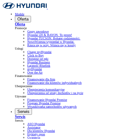
Modele
Oferta
Oferta
Promocje
Grupy zawodowe
Hyundai i20 & BAYON. To proste!
Hyundai TUCSON. Bohater codzienności.
NowoWczesna wyprzedaż w Hyundai.
Rzuca się w oczy. Wrzuca się w koszty
Usługi
Charge myHyundai
Click to Buy
Dostępne od ręki
Hyundai Business
Łączność Bluelink
myHyundai
Over the Air
Finansowanie
Finansowanie dla firm
Finansowanie dla klientów indywidualnych
Ubezpieczenie
Ubezpieczenia komunikacyjne
Ubezpieczenia od utraty dochodów i na życie
Używane
Finansowanie Hyundai Promise
Program Hyundai Promise
Wyszukiwarka samochodów używanych
Serwis
Serwis
Serwis
ASO Hyundai
Assistance
Dla klientów Hyundai
Etykiety opon
Gwarancja