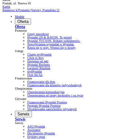
Poznań, ul. Torowa 10
Karlik
Baranowo k/Poznania (Serwis), Poznańska 22
Modele
Oferta
Oferta
Promocje
Grupy zawodowe
Hyundai i20 & BAYON. To proste!
Hyundai TUCSON. Bohater codzienności.
NowoWczesna wyprzedaż w Hyundai.
Rzuca się w oczy. Wrzuca się w koszty
Usługi
Charge myHyundai
Click to Buy
Dostępne od ręki
Hyundai Business
Łączność Bluelink
myHyundai
Over the Air
Finansowanie
Finansowanie dla firm
Finansowanie dla klientów indywidualnych
Ubezpieczenie
Ubezpieczenia komunikacyjne
Ubezpieczenia od utraty dochodów i na życie
Używane
Finansowanie Hyundai Promise
Program Hyundai Promise
Wyszukiwarka samochodów używanych
Serwis
Serwis
Serwis
ASO Hyundai
Assistance
Dla klientów Hyundai
Etykiety opon