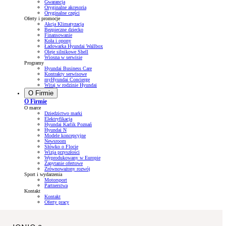
Gwarancja
Oryginalne akcesoria
Oryginalne części
Oferty i promocje
Akcja Klimatyzacja
Bezpieczne dziecko
Finansowanie
Koła i opony
Ładowarka Hyundai Wallbox
Oleje silnikowe Shell
Wiosna w serwisie
Programy
Hyundai Business Care
Kontrakty serwisowe
myHyundai Concierge
Witaj w rodzinie Hyundai
O Firmie
O Firmie
O marce
Dziedzictwo marki
Elektryfikacja
Hyundai Karlik Poznań
Hyundai N
Modele koncepcyjne
Newsroom
Słówko o Flocie
Wizja przyszłości
Wyprodukowany w Europie
Zapytanie ofertowe
Zrównoważony rozwój
Sport i wydarzenia
Motorsport
Partnerstwa
Kontakt
Kontakt
Oferty pracy