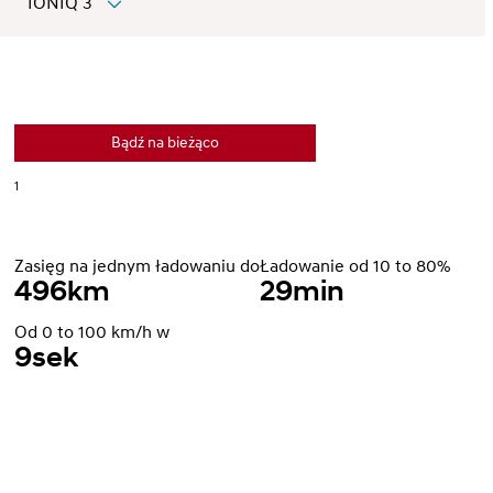
IONIQ 3
IONIQ 3
Hyundai IONIQ 3
Więcej niż przygoda
Bądź na bieżąco
1
Zasięg na jednym ładowaniu do
Ładowanie od 10 to 80%
496
km
29
min
Od 0 to 100 km/h w
9
sek