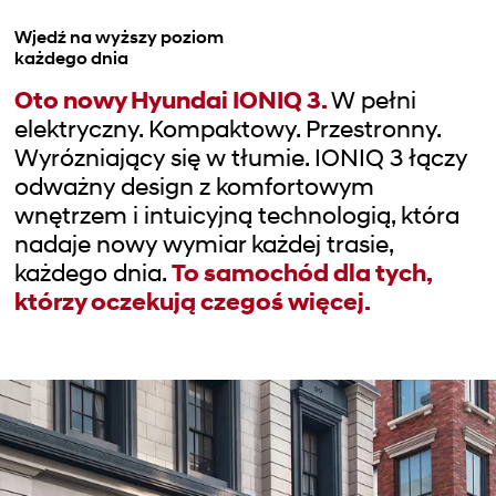
Wjedź na wyższy poziom
każdego dnia
Oto nowy Hyundai IONIQ 3.
W pełni
elektryczny. Kompaktowy. Przestronny.
Wyrózniający się w tłumie. IONIQ 3 łączy
odważny design z komfortowym
wnętrzem i intuicyjną technologią, która
nadaje nowy wymiar każdej trasie,
każdego dnia.
To samochód dla tych,
którzy oczekują czegoś więcej.