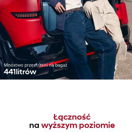
Mnóstwo przestrzeni na bagaż
441
litrów
Łączność
na
wyższym poziomie