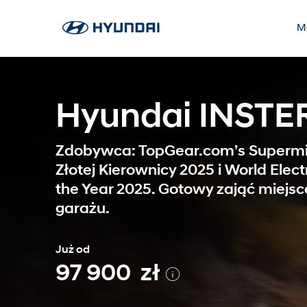
M
Hyundai INSTE
Oferta
Serwis
O Firmie
Zdobywca: TopGear.com’s Supermi
Grupy z
ASO Hyu
Dziedzic
Złotej Kierownicy 2025 i World Elect
the Year 2025. Gotowy zająć miejs
Hyundai 
Assistan
Elektryfi
garażu.
Hyundai
Dla klie
Hyundai 
codzienn
Już od
Etykiety
Hyundai
97 900 zł
NowoWcz
Gwaranc
Modele 
Hyundai