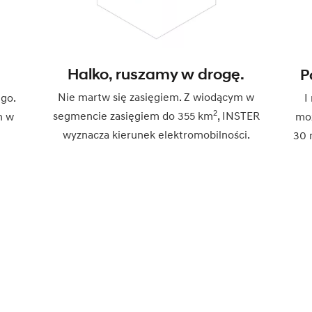
Halko, ruszamy w drogę.
P
Nie martw się zasięgiem. Z wiodącym w
I
ego.
2
segmencie zasięgiem do 355 km
, INSTER
mo
h w
wyznacza kierunek elektromobilności.
30 