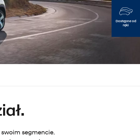
Dostępne od
ręki
e
iał.
 w swoim segmencie.