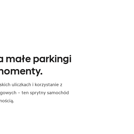
a małe parkingi
 momenty.
ch uliczkach i korzystanie z
ngowych – ten sprytny samochód
nością.