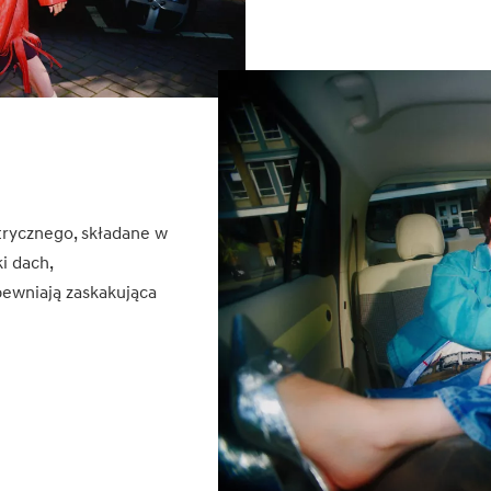
trycznego, składane w
i dach,
pewniają zaskakująca