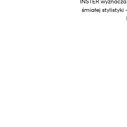
INSTER wyznacza n
śmiałej stylistyk