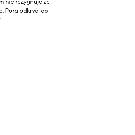
m nie rezygnuje ze
e. Pora odkryć, co
?