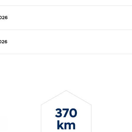
026
026